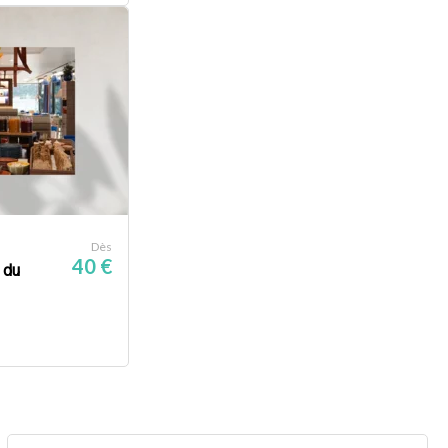
Dès
40 €
 du