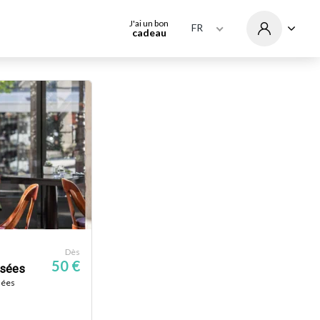
J'ai un bon
FR
cadeau
Dès
50 €
ysées
sées