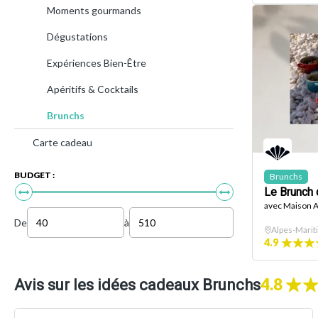
Moments gourmands
Dégustations
Expériences Bien-Être
Apéritifs & Cocktails
Brunchs
Carte cadeau
BUDGET :
Brunchs
Le Brunch 
avec Maison Al
De
à
Alpes-Marit
4.9
4.8
Avis sur les idées cadeaux Brunchs