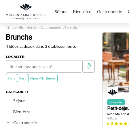
Séjour
Bien-être
Gastronomie
Maison Albar Hotels
Gastronomie
Brunchs
Brunchs
4 idées cadeaux dans 3 établissements
LOCALITÉ :
Paris
Gard
Alpes-Maritimes
CATÉGORIE :
Séjour
Brunchs
Petit-déje
Bien-être
avec Maison A
Paris
Gastronomie
5.0