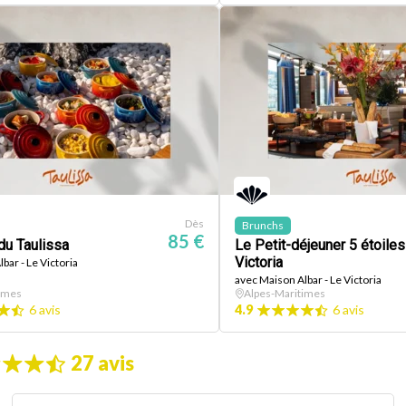
Dès
Brunchs
85 €
du Taulissa
Le Petit-déjeuner 5 étoiles
Victoria
bar - Le Victoria
avec Maison Albar - Le Victoria
imes
Alpes-Maritimes
6 avis
4.9
6 avis
27 avis