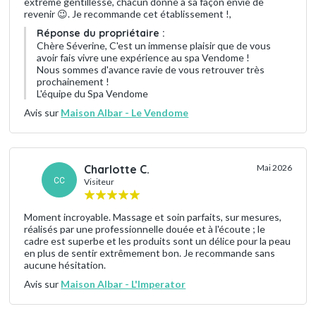
extrême gentillesse, chacun donne à sa façon envie de
revenir 😉. Je recommande cet établissement !,
Réponse du propriétaire :
Chère Séverine, C'est un immense plaisir que de vous
avoir fais vivre une expérience au spa Vendome !
Nous sommes d'avance ravie de vous retrouver très
prochainement !
L'équipe du Spa Vendome
Avis sur
Maison Albar - Le Vendome
Charlotte C.
Mai 2026
CC
Visiteur
Moment incroyable. Massage et soin parfaits, sur mesures,
réalisés par une professionnelle douée et à l'écoute ; le
cadre est superbe et les produits sont un délice pour la peau
en plus de sentir extrêmement bon. Je recommande sans
aucune hésitation.
Avis sur
Maison Albar - L'Imperator