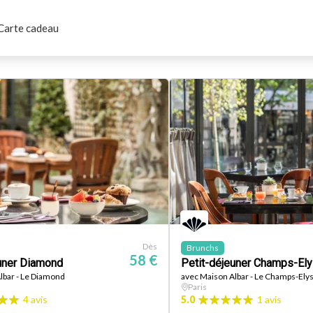
Carte cadeau
Dès
Brunchs
58 €
uner Diamond
Petit-déjeuner Champs-El
lbar - Le Diamond
avec Maison Albar - Le Champs-Ely
Paris
4 avis
5.0
1 avis