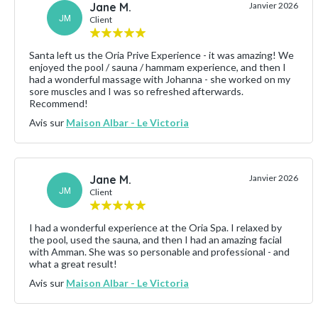
Jane M.
Janvier 2026
JM
Client
Santa left us the Oria Prive Experience - it was amazing! We
enjoyed the pool / sauna / hammam experience, and then I
had a wonderful massage with Johanna - she worked on my
sore muscles and I was so refreshed afterwards.
Recommend!
Avis sur
Maison Albar - Le Victoria
Jane M.
Janvier 2026
JM
Client
I had a wonderful experience at the Oria Spa. I relaxed by
the pool, used the sauna, and then I had an amazing facial
with Amman. She was so personable and professional - and
what a great result!
Avis sur
Maison Albar - Le Victoria